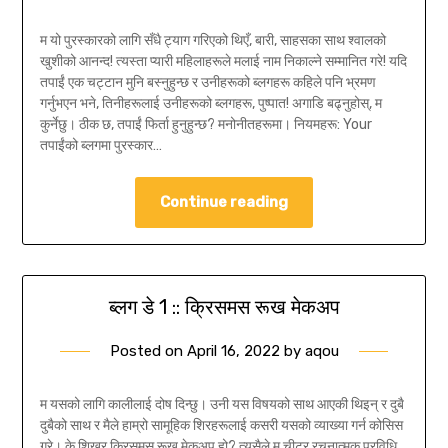
म यो पुरस्कारको लागि सँधै ट्याग गरिएको थिएँ, बारी, साहसका साथ श्वालको
खुशीको आनन्द! त्यस्ता प्यारी महिलाहरूले मलाई नाम निकाल्ने सम्मानित गरे! यदि
तपाईं एक चट्टान मुनि बस्नुहुन्छ र उनीहरूको ब्लगहरू कहिले पनि भ्रमण
गर्नुभएन भने, तिनीहरूलाई उनीहरूको ब्लगहरू, पुष्पात! अगाडि बढ्नुहोस्, म
कुर्नेछु। ठीक छ, तपाईं फिर्ता हुनुहुन्छ? मनोनीतहरूमा। नियमहरू: Your
तपाईंको ब्लगमा पुरस्कार…
Continue reading
ब्लग डे 1 :: क्रिसमस रूख मेकअप
Posted on
April 16, 2022
by
aqou
म यसको लागि कालीलाई दोष दिन्छु। उनी यस विषयको साथ आएकी थिइन् र दुबै
दुबैको साथ र मैले हाम्रो सामूहिक शिरहरूलाई कसरी यसको व्याख्या गर्न कोसिस
गरे। के शिखर क्रिसमस रूख मेकअप हो? त्यसैले म चीटर रचनात्मक प्रविधि