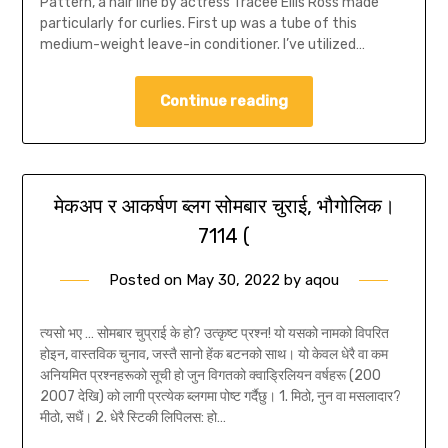
Pattern, a hair line by actress Tracee Ellis Ross made
particularly for curlies. First up was a tube of this
medium-weight leave-in conditioner. I’ve utilized…
Continue reading
मेकअप र आकर्षण ब्लग सोमबार चुराई, भौगोलिक।
7114 (
Posted on
May 30, 2022
by
aqou
त्यसो भए … सोमबार चुप्राई के हो? उत्कृष्ट प्रश्न! यो यसको नामको विपरित
होइन, वास्तविक चुनाव, जस्तै सानो हेंक बटनको साथ। यो केवल धेरै वा कम
अनियमित प्रश्नहरूको सूची हो जुन विगतको क्वाड्रिलियन वर्षहरू (200
2007 देखि) को लागी प्रत्येक ब्लगमा पोष्ट गर्दैछु। 1. मिठो, नुन वा मसलादार?
मीठो, सधैं। 2. धेरै स्टिकी लिपिलस: हो…