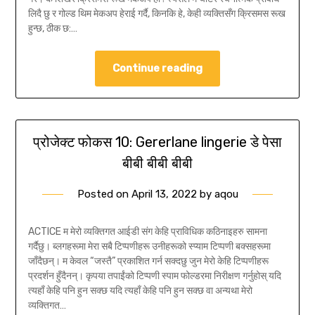
लिदै छु र गोल्ड थिम मेकअप हेराई गर्दै, किनकि हे, केही व्यक्तिसँग क्रिसमस रूख
हुन्छ, ठीक छ:…
Continue reading
प्रोजेक्ट फोकस 10: Gererlane lingerie डे पेसा
बीबी बीबी बीबी
Posted on
April 13, 2022
by
aqou
ACTICE म मेरो व्यक्तिगत आईडी संग केहि प्राविधिक कठिनाइहरु सामना
गर्दैछु। ब्लगहरूमा मेरा सबै टिप्पणीहरू उनीहरूको स्प्याम टिप्पणी बक्सहरूमा
जाँदैछन्। म केवल “जस्तै” प्रकाशित गर्न सक्दछु जुन मेरो केहि टिप्पणीहरू
प्रदर्शन हुँदैनन्। कृपया तपाईंको टिप्पणी स्पाम फोल्डरमा निरीक्षण गर्नुहोस् यदि
त्यहाँ केहि पनि हुन सक्छ यदि त्यहाँ केहि पनि हुन सक्छ वा अन्यथा मेरो
व्यक्तिगत…