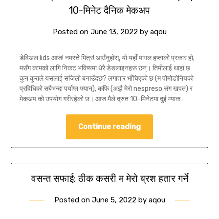
10-मिनेट दैनिक मेकअप
Posted on
June 13, 2022
by
aqou
डेविअल lids आज! नमस्ते मित्र! आउँनुहोस्, यो यहाँ पागल हप्ताको प्रकार हो;
मसँग कामको लागि निकट भविष्यमा धेरै डेडलाइनहरू छन्। तिमीलाई थाहा छ
कुन कुराले यसलाई सजिलो बनाउँदछ? लगातार भाँचिएको छ (म पोमोडोनियको
प्रविधिको सबैभन्दा पर्याप्त फ्यान), कफि (अझै मेरो nespreso संग खपत) र
मेकअप को उपयोग गरीरहेको छ। आज मैले द्रुत 10-मिनेटमा दुई म्याक…
Continue reading
वसन्त सफाई: ठीक कसरी म मेरो ब्रश हतार गर्ने
Posted on
June 5, 2022
by
aqou