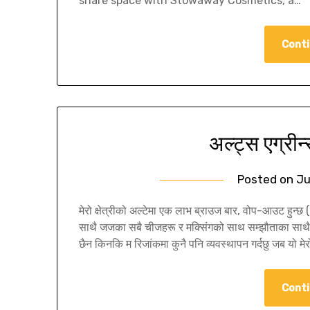
share space with Stowaway Cosmetics, a…
Conti
अल्ट्स एग्रीन
Posted on
Ju
मेरो क्षेत्रीको अल्टेमा एक लाभ ब्राउज बार, वोप-आउट हुन्छ (उ
साथै जजका सबै चीजहरू र मक्सिंगको साथ सम्झौताका साथै झूट
छैन किनकि म रिजांकमा कुनै पनि व्यवस्थापन गर्दछु जब यो मेरो 
Conti