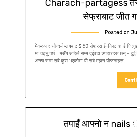
Charach-partagess तरी
सेफ्राबाट जीत गर
Posted on
Ju
मेकअप र सौन्दर्य ब्लगबाट $ 50 सेफररा ई-गिफ्ट कार्ड जित्न
मा चढ्नु पर्छ। मसँग अहिले सम्म दुईवटा उपहारहरू छन् – दु
अन्त्य सम्म सबै कुरा भएकोमा यी सबै महान योजनाहरू…
Conti
तपाइँ आफ्नो न nails