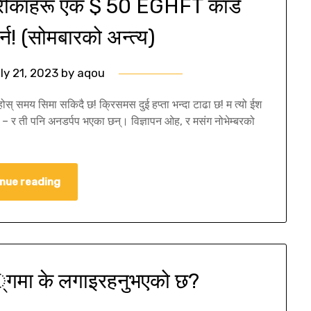
काहरू एक $ 50 EGHFT कार्ड
्न! (सोमबारको अन्त्य)
ly 21, 2023
by
aqou
ुहोस् समय सिमा सकिदै छ! क्रिसमस दुई हप्ता भन्दा टाढा छ! म त्यो ईश
ई! – र ती पनि अनडर्पप भएका छन्। विज्ञापन ओह, र मसंग नोभेम्बरको
nue reading
 ्गमा के लगाइरहनुभएको छ?