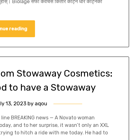
्नुहोस्। Biolage सफा कवचर्स कितार काट्ने धार काट्नको
nue reading
From Stowaway Cosmetics:
od to have a Stowaway
ly 13, 2023
by
aqou
s line BREAKING news — A Novato woman
ay, and to her surprise, it wasn’t only an XXL
rying to hitch a ride with me today. He had to