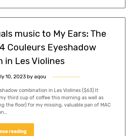
als music to My Ears: The
n 4 Couleurs Eyeshadow
 in Les Violines
ly 10, 2023
by
aqou
shadow combination in Les Violines ($63) It
my third cup of coffee this morning as well as
ng the floor) for my missing, valuable pan of MAC
 on…
nue reading