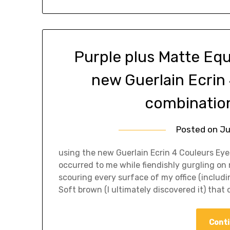
Purple plus Matte Equ
new Guerlain Ecri
combination
Posted on
Ju
using the new Guerlain Ecrin 4 Couleurs Eye
occurred to me while fiendishly gurgling on 
scouring every surface of my office (includi
Soft brown (I ultimately discovered it) that
Conti