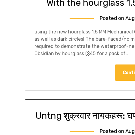
With the hourglass 1
Posted on
Aug
using the new hourglass 1.5 MM Mechanical Ge
as well as dark circles! The bare-faced/no 
required to demonstrate the waterproof-ness
Obsidian by hourglass ($45 for a pack of…
Conti
Untng शुक्रवार नायकहरू: घण्ट
Posted on
Aug