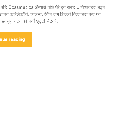
सेट पछि Cossmatics अँध्यारो पछि धेरै हुन सक्छ … पिशाचहरू बढ्न
ञापन कहिलेकाँही, ज्वलन्त, रंगीन दाग झिल्ली गिल्लाहरू बन्द गर्न
िन्छ, जुन घटनाको नयाँ छुट्टी सेटको…
nue reading